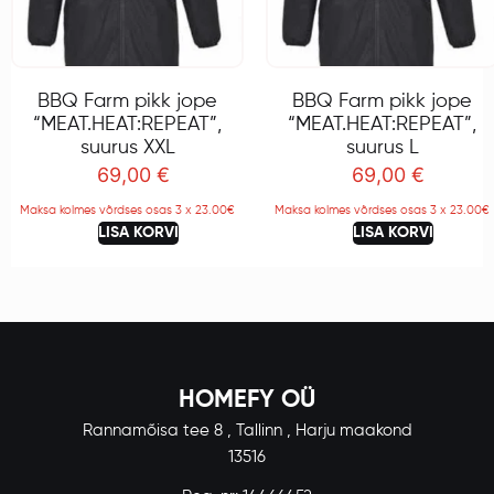
BBQ Farm pikk jope
BBQ Farm pikk jope
“MEAT.HEAT:REPEAT”,
“MEAT.HEAT:REPEAT”,
suurus XXL
suurus L
69,00
€
69,00
€
Maksa kolmes võrdses osas 3 x 23.00€
Maksa kolmes võrdses osas 3 x 23.00€
LISA KORVI
LISA KORVI
HOMEFY OÜ
Rannamõisa tee 8 , Tallinn , Harju maakond
13516