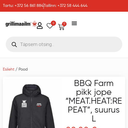
Tartu: +372 56 861 884
Tallinn: +372 58 444 644
0
0
Esileht
/ Pood
BBQ Farm
pikk jope
“MEAT.HEAT:RE
PEAT”, suurus
L