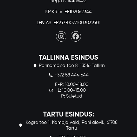
Reg. nr: 14466452
KMKR nr: EE102062344
LHV AS: EE957700771003039501
TALLINNA ESINDUS
Rannamõisa tee 8, 13516 Tallinn
+372 58 444 644
E-R: 10.00-18.00
L: 10.00-15.00
P: Suletud
TARTU ESINDUS:
Kogre tee 1, Kambja vald, Räni alevik, 61708
Tartu